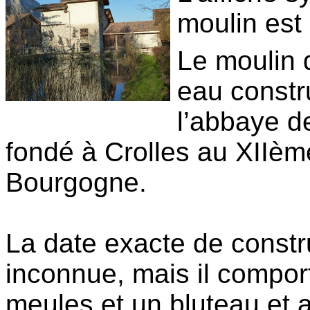
moulin est
Le moulin 
eau constru
l’abbaye d
fondé à Crolles au XIIèm
Bourgogne.
La date exacte de constr
inconnue, mais il comport
meules et un bluteau et a